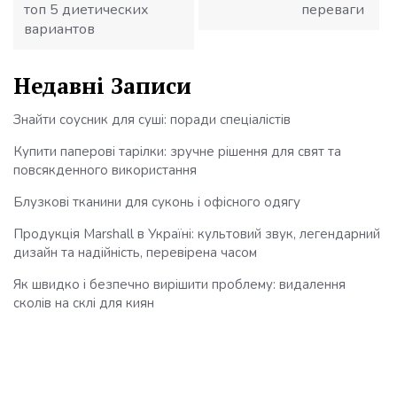
топ 5 диетических
переваги
вариантов
Недавні Записи
Знайти соусник для суші: поради спеціалістів
Купити паперові тарілки: зручне рішення для свят та
повсякденного використання
Блузкові тканини для суконь і офісного одягу
Продукція Marshall в Україні: культовий звук, легендарний
дизайн та надійність, перевірена часом
Як швидко і безпечно вирішити проблему: видалення
сколів на склі для киян