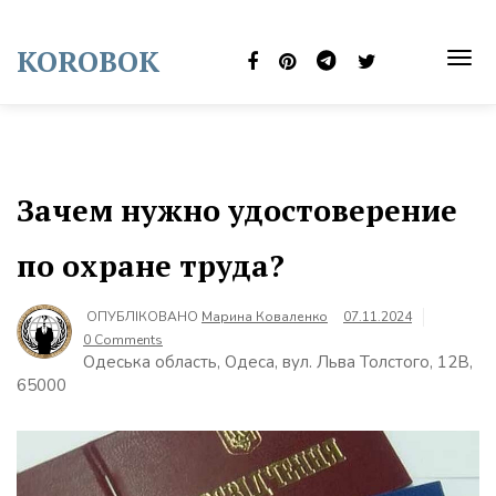
Skip
to
KOROBOK
content
TOG
NAVI
Зачем нужно удостоверение
по охране труда?
ОПУБЛІКОВАНО
Марина Коваленко
07.11.2024
0 Comments
Одеська область, Одеса, вул. Льва Толстого, 12В,
65000