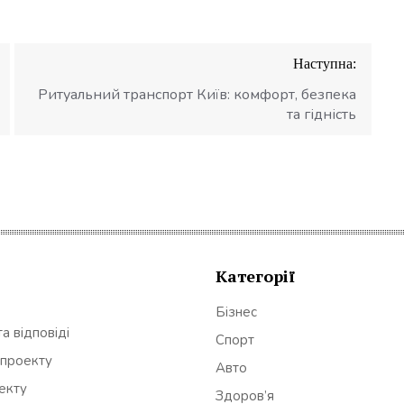
Наступна:
Ритуальний транспорт Київ: комфорт, безпека
та гідність
Категорії
Бізнес
а відповіді
Спорт
 проекту
Авто
оекту
Здоров’я