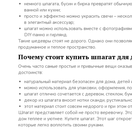
немного шпагата, бусин и бирка превратят обычну
ванной или кухни;
просто и эффектно можно украсить свечи – нескол
в элегантный аксессуар;
шпагат можно использовать вместе с фотографиями
DIY-панно и гирлянд.
Такие шедевры стоят не дорого. Однако они позволя
продуманное и теплое пространство.
Почему стоит купить шпагат для 
Очень часто самые простые и привычные вещи оказыв
достоинств:
натуральный материал безопасен для дома, детей и
можно использовать для упаковки, оформления, по
шпагат отлично сочетается с деревом, стеклом, бум
декор из шпагата вносит нотки сканди, рустикальн
этот материал стоит совсем недорого и при этом 
Шпагат представляет собой не просто веревочку. Это
дом теплее и уютнее. Купите шпагат. Этот шаг откро
которые легко воплотить своими руками.