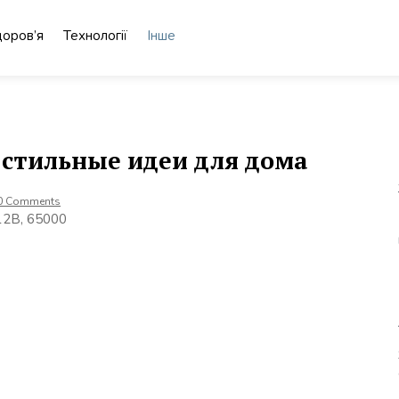
доров’я
Технології
Інше
 стильные идеи для дома
0 Comments
 12В, 65000