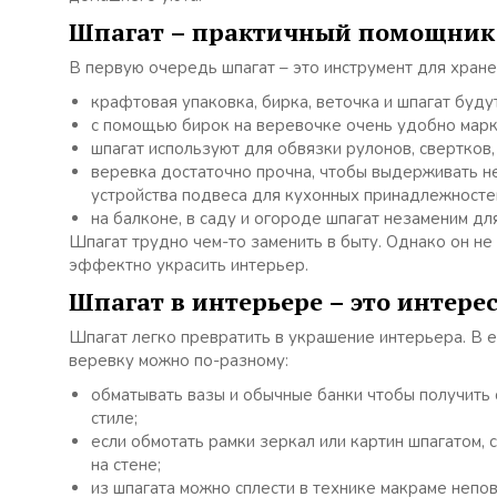
Шпагат – практичный помощник
В первую очередь шпагат – это инструмент для хране
крафтовая упаковка, бирка, веточка и шпагат буд
с помощью бирок на веревочке очень удобно марк
шпагат используют для обвязки рулонов, свертков, 
веревка достаточно прочна, чтобы выдерживать не
устройства подвеса для кухонных принадлежносте
на балконе, в саду и огороде шпагат незаменим дл
Шпагат трудно чем-то заменить в быту. Однако он не
эффектно украсить интерьер.
Шпагат в интерьере – это интере
Шпагат легко превратить в украшение интерьера. В е
веревку можно по-разному:
обматывать вазы и обычные банки чтобы получить 
стиле;
если обмотать рамки зеркал или картин шпагатом, 
на стене;
из шпагата можно сплести в технике макраме непо