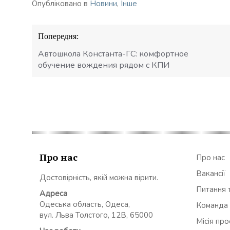
Опубліковано в
Новини
,
Інше
Навігація
Попередня:
записів
Автошкола Константа-ГС: комфортное
обучение вождения рядом с КПИ
Про нас
Про нас
Вакансії
Достовірність, якій можна вірити.
Питання т
Адреса
Одеська область, Одеса,
Команда
вул. Льва Толстого, 12В, 65000
Місія пр