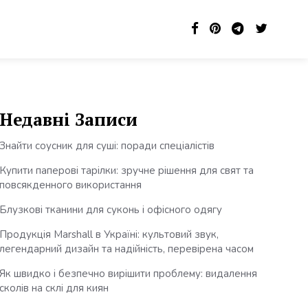
Недавні Записи
Знайти соусник для суші: поради спеціалістів
Купити паперові тарілки: зручне рішення для свят та
повсякденного використання
Блузкові тканини для суконь і офісного одягу
Продукція Marshall в Україні: культовий звук,
легендарний дизайн та надійність, перевірена часом
Як швидко і безпечно вирішити проблему: видалення
сколів на склі для киян