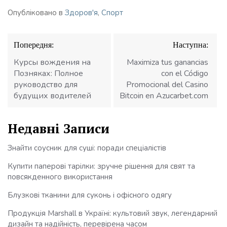
Опубліковано в
Здоров'я
,
Спорт
Навігація
Попередня:
Наступна:
записів
Курсы вождения на
Maximiza tus ganancias
Позняках: Полное
con el Código
руководство для
Promocional del Casino
будущих водителей
Bitcoin en Azucarbet.com
Недавні Записи
Знайти соусник для суші: поради спеціалістів
Купити паперові тарілки: зручне рішення для свят та
повсякденного використання
Блузкові тканини для суконь і офісного одягу
Продукція Marshall в Україні: культовий звук, легендарний
дизайн та надійність, перевірена часом