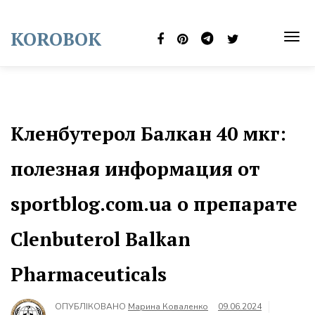
Skip
to
KOROBOK
content
TOG
NAVI
Кленбутерол Балкан 40 мкг:
полезная информация от
sportblog.com.ua о препарате
Clenbuterol Balkan
Pharmaceuticals
ОПУБЛІКОВАНО
Марина Коваленко
09.06.2024